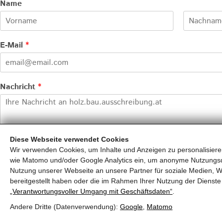
Name
V
N
o
a
E-Mail
*
r
c
n
h
a
n
m
a
e
m
Nachricht
*
e
Diese Webseite verwendet Cookies
Wir verwenden Cookies, um Inhalte und Anzeigen zu personalisieren
wie Matomo und/oder Google Analytics ein, um anonyme Nutzungs
ABSENDEN
Nutzung unserer Webseite an unsere Partner für soziale Medien, W
bereitgestellt haben oder die im Rahmen Ihrer Nutzung der Diens
„Verantwortungsvoller Umgang mit Geschäftsdaten“
.
Andere Dritte (Datenverwendung):
Google
,
Matomo